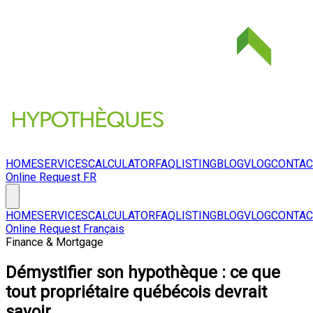
HOME
SERVICES
CALCULATOR
FAQ
LISTING
BLOG
VLOG
CONTAC
Online Request
FR
HOME
SERVICES
CALCULATOR
FAQ
LISTING
BLOG
VLOG
CONTAC
Online Request
Français
Finance & Mortgage
Démystifier son hypothèque : ce que
tout propriétaire québécois devrait
savoir