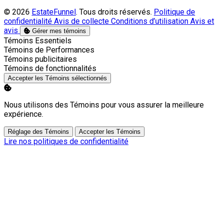
© 2026
EstateFunnel
. Tous droits réservés.
Politique de
confidentialité
Avis de collecte
Conditions d’utilisation
Avis et
avis
Gérer mes témoins
Activer
Témoins Essentiels
Activer
Témoins de Performances
Activer
Témoins publicitaires
Activer
Témoins de fonctionnalités
Accepter les Témoins sélectionnés
Nous utilisons des Témoins pour vous assurer la meilleure
expérience.
Réglage des Témoins
Accepter les Témoins
Lire nos politiques de confidentialité