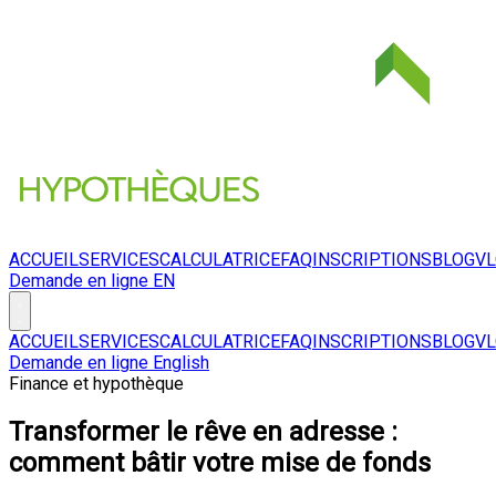
ACCUEIL
SERVICES
CALCULATRICE
FAQ
INSCRIPTIONS
BLOG
V
Demande en ligne
EN
ACCUEIL
SERVICES
CALCULATRICE
FAQ
INSCRIPTIONS
BLOG
V
Demande en ligne
English
Finance et hypothèque
Transformer le rêve en adresse :
comment bâtir votre mise de fonds