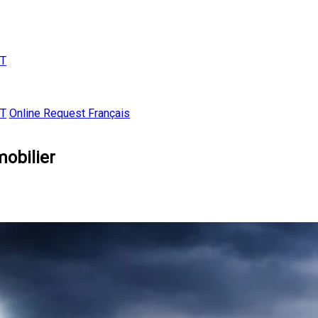
T
T
Online Request
Français
mobilier