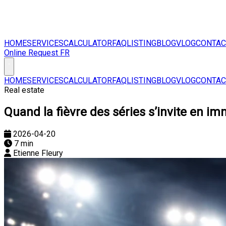
HOME
SERVICES
CALCULATOR
FAQ
LISTING
BLOG
VLOG
CONTAC
Online Request
FR
HOME
SERVICES
CALCULATOR
FAQ
LISTING
BLOG
VLOG
CONTAC
Real estate
Quand la fièvre des séries s’invite en im
2026-04-20
7 min
Etienne Fleury