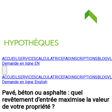
ACCUEIL
SERVICES
CALCULATRICE
FAQ
INSCRIPTIONS
BLOG
V
Demande en ligne
EN
ACCUEIL
SERVICES
CALCULATRICE
FAQ
INSCRIPTIONS
BLOG
V
Demande en ligne
English
Pavé, béton ou asphalte : quel
revêtement d’entrée maximise la valeur
de votre propriété ?