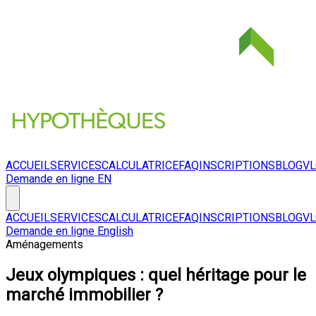
ACCUEIL
SERVICES
CALCULATRICE
FAQ
INSCRIPTIONS
BLOG
V
Demande en ligne
EN
ACCUEIL
SERVICES
CALCULATRICE
FAQ
INSCRIPTIONS
BLOG
V
Demande en ligne
English
Aménagements
Jeux olympiques : quel héritage pour le
marché immobilier ?