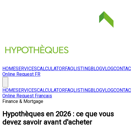
HOME
SERVICES
CALCULATOR
FAQ
LISTING
BLOG
VLOG
CONTAC
Online Request
FR
HOME
SERVICES
CALCULATOR
FAQ
LISTING
BLOG
VLOG
CONTAC
Online Request
Français
Finance & Mortgage
Hypothèques en 2026 : ce que vous
devez savoir avant d'acheter