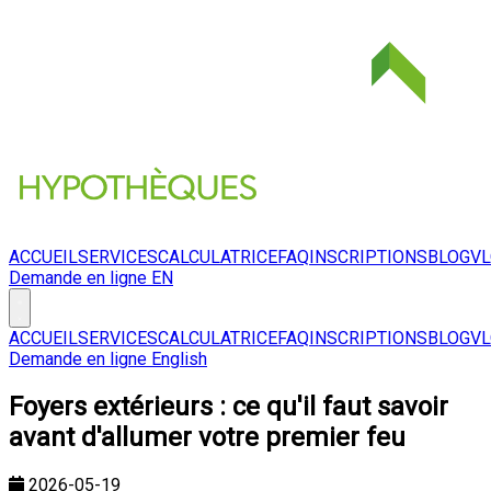
ACCUEIL
SERVICES
CALCULATRICE
FAQ
INSCRIPTIONS
BLOG
V
Demande en ligne
EN
ACCUEIL
SERVICES
CALCULATRICE
FAQ
INSCRIPTIONS
BLOG
V
Demande en ligne
English
Foyers extérieurs : ce qu'il faut savoir
avant d'allumer votre premier feu
2026-05-19