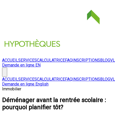
ACCUEIL
SERVICES
CALCULATRICE
FAQ
INSCRIPTIONS
BLOG
V
Demande en ligne
EN
ACCUEIL
SERVICES
CALCULATRICE
FAQ
INSCRIPTIONS
BLOG
V
Demande en ligne
English
Immobilier
Déménager avant la rentrée scolaire :
pourquoi planifier tôt?