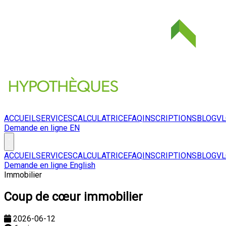
ACCUEIL
SERVICES
CALCULATRICE
FAQ
INSCRIPTIONS
BLOG
V
Demande en ligne
EN
ACCUEIL
SERVICES
CALCULATRICE
FAQ
INSCRIPTIONS
BLOG
V
Demande en ligne
English
Immobilier
Coup de cœur immobilier
2026-06-12