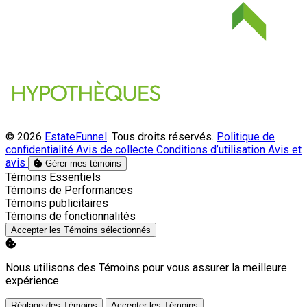
© 2026
EstateFunnel
. Tous droits réservés.
Politique de
confidentialité
Avis de collecte
Conditions d’utilisation
Avis et
avis
Gérer mes témoins
Activer
Témoins Essentiels
Activer
Témoins de Performances
Activer
Témoins publicitaires
Activer
Témoins de fonctionnalités
Accepter les Témoins sélectionnés
Nous utilisons des Témoins pour vous assurer la meilleure
expérience.
Réglage des Témoins
Accepter les Témoins