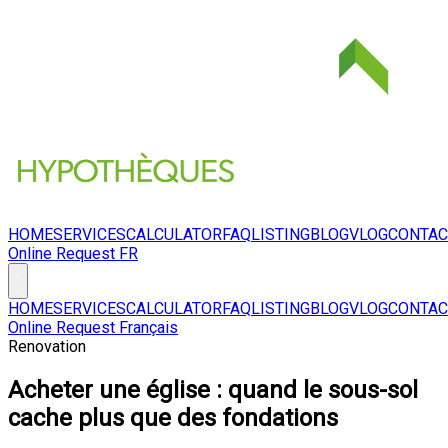
HOME
SERVICES
CALCULATOR
FAQ
LISTING
BLOG
VLOG
CONTAC
Online Request
FR
HOME
SERVICES
CALCULATOR
FAQ
LISTING
BLOG
VLOG
CONTAC
Online Request
Français
Renovation
Acheter une église : quand le sous-sol
cache plus que des fondations