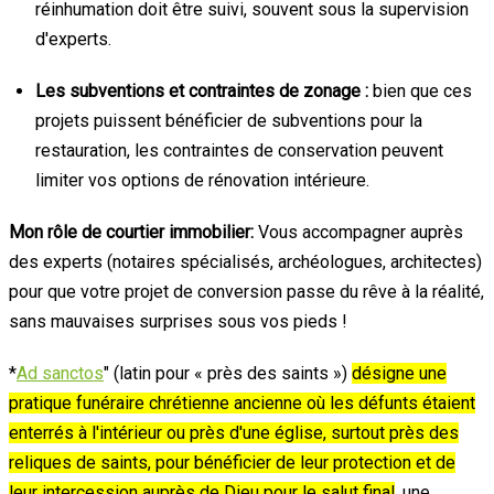
réinhumation doit être suivi, souvent sous la supervision
d'experts.
Les subventions et contraintes de zonage :
bien que ces
projets puissent bénéficier de subventions pour la
restauration, les contraintes de conservation peuvent
limiter vos options de rénovation intérieure.
Mon rôle de courtier immobilier:
Vous accompagner auprès
des experts (notaires spécialisés, archéologues, architectes)
pour que votre projet de conversion passe du rêve à la réalité,
sans mauvaises surprises sous vos pieds !
*
Ad sanctos
" (latin pour « près des saints »)
désigne une
pratique funéraire chrétienne ancienne où les défunts étaient
enterrés à l'intérieur ou près d'une église, surtout près des
reliques de saints, pour bénéficier de leur protection et de
leur intercession auprès de Dieu pour le salut final
, une